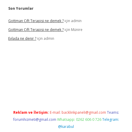
Son Yorumlar
Gottman Çift Terapisi ne demek ?
için
admin
Gottman Çift Terapisi ne demek ?
için
Münire
Evlada ne denir ?
için
admin
a bet güncel giriş
Reklam ve İletişim:
E-mail:
backlinkpaneli@gmail.com
Teams:
forumhizmeti@gmail.com
Whatsapp: 0262 606 0 726
Telegram:
@karabul