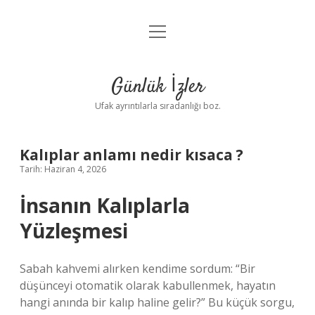
menüyü
Anasayfa
aç
Gizlilik Politikası
Günlük İzler
Yasal Uyarı
Ufak ayrıntılarla sıradanlığı boz.
Hakkımızda
Kalıplar anlamı nedir kısaca ?
Tarih: Haziran 4, 2026
İnsanın Kalıplarla
Yüzleşmesi
Sabah kahvemi alırken kendime sordum: “Bir
düşünceyi otomatik olarak kabullenmek, hayatın
hangi anında bir kalıp haline gelir?” Bu küçük sorgu,