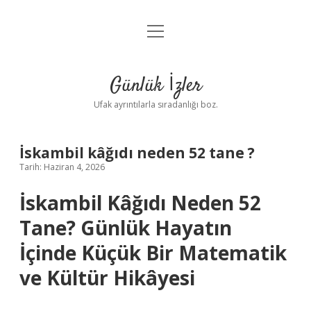
menüyü
Anasayfa
aç
Gizlilik Politikası
Günlük İzler
Yasal Uyarı
Ufak ayrıntılarla sıradanlığı boz.
Hakkımızda
İskambil kâğıdı neden 52 tane ?
Tarih: Haziran 4, 2026
İskambil Kâğıdı Neden 52
Tane? Günlük Hayatın
İçinde Küçük Bir Matematik
ve Kültür Hikâyesi