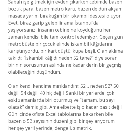
Sabah işe gitmek için evden çıkarken cebimde bazen
bozuk para, bazen metro kartı, bazen de dün akşam
masada yarım bıraktığım bir iskambil destesi oluyor.
Evet, biraz garip gelebilir ama İstanbul’da
yaşıyorsanız, insanın cebine ne koyduğunu her
zaman kendisi bile tam kontrol edemiyor. Geçen gün
metrobüste bir çocuk elinde iskambil kâğıtlarını
karıştırıyordu, bir kart düştü: kupa beşli. O an aklıma
takıldı; “İskambil kâğıdı neden 52 tane?” diye soran
birinin sorusunun aslında ne kadar derin bir geçmişi
olabileceğini düşündüm.
O an kendi kendime mırıldandım: 52… neden 52? 50
değil, 54 değil, 40 hiç değil. Sanki bir yerlerde, çok
eski zamanlarda biri oturmuş ve “tamam, bu sayı
olacak” demiş gibi. Ama elbette iş o kadar basit değil.
Gün içinde ofiste Excel tablolarına bakarken bile
bazen o 52 sayısının düzeni gibi bir şey arıyorum:
her şey yerli yerinde, dengeli, simetrik.