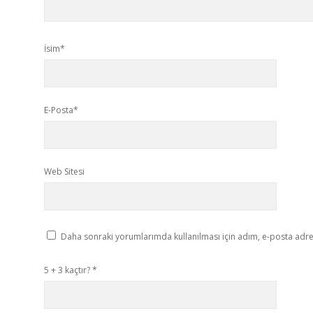
İsim*
E-Posta*
Web Sitesi
Daha sonraki yorumlarımda kullanılması için adım, e-posta adres
5 + 3 kaçtır?
*