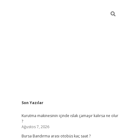
Sidebar
Son Yazılar
grand oper
Kurutma makinesinin içinde ıslak çamaşır kalırsa ne olur
?
Ağustos 7, 2026
Bursa Bandırma arası otobüs kaç saat ?