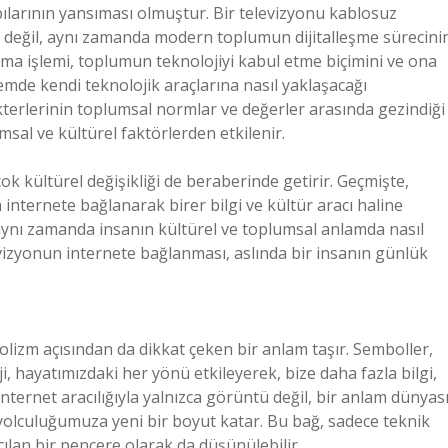
ılarının yansıması olmuştur. Bir televizyonu kablosuz
k değil, aynı zamanda modern toplumun dijitalleşme sürecini
anma işlemi, toplumun teknolojiyi kabul etme biçimini ve ona
önemde kendi teknolojik araçlarına nasıl yaklaşacağı
terlerinin toplumsal normlar ve değerler arasında gezindiği
umsal ve kültürel faktörlerden etkilenir.
çok kültürel değişikliği de beraberinde getirir. Geçmişte,
internete bağlanarak birer bilgi ve kültür aracı haline
 aynı zamanda insanın kültürel ve toplumsal anlamda nasıl
evizyonun internete bağlanması, aslında bir insanın günlük
lizm açısından da dikkat çeken bir anlam taşır. Semboller,
i, hayatımızdaki her yönü etkileyerek, bize daha fazla bilgi,
nternet aracılığıyla yalnızca görüntü değil, bir anlam dünyas
el yolculuğumuza yeni bir boyut katar. Bu bağ, sadece teknik
çılan bir pencere olarak da düşünülebilir.