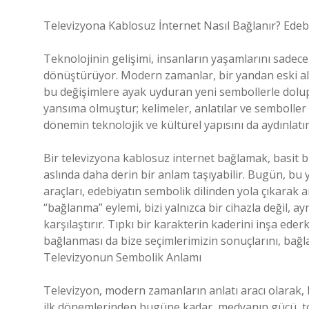
Televizyona Kablosuz İnternet Nasıl Bağlanır? Edeb
Teknolojinin gelişimi, insanların yaşamlarını sadece
dönüştürüyor. Modern zamanlar, bir yandan eski alış
bu değişimlere ayak uyduran yeni sembollerle dolup
yansıma olmuştur; kelimeler, anlatılar ve sembolle
dönemin teknolojik ve kültürel yapısını da aydınlatır
Bir televizyona kablosuz internet bağlamak, basit bi
aslında daha derin bir anlam taşıyabilir. Bugün, bu
araçları, edebiyatın sembolik dilinden yola çıkarak 
“bağlanma” eylemi, bizi yalnızca bir cihazla değil, 
karşılaştırır. Tıpkı bir karakterin kaderini inşa ede
bağlanması da bize seçimlerimizin sonuçlarını, bağl
Televizyonun Sembolik Anlamı
Televizyon, modern zamanların anlatı aracı olarak, 
ilk dönemlerinden bugüne kadar, medyanın gücü, to