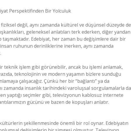
iyat Perspektifinden Bir Yolculuk
 fiziksel değil, aynı zamanda kültürel ve düşünsel düzeyde de
kanlıkları, geleneksel anlatıları terk ederken, diğer yandan
 taşmaktadır. Edebiyat, her zaman bu değişimlere dair bir
r insan ruhunun derinliklerine inerken, aynı zamanda
.
r teknik işlem gibi görünebilir, ancak bu işlemi anlamak,
 yazıda, teknolojinin ve modern yaşamın bizlere sunduğu
anlamaya çalışacağız. Çünkü her bir “bağlantı” ya da
aynı zamanda insanlık tarihindeki varoluşsal sorgulamalarla da
rken yaptığı seçimler gibi, televizyonun kablosuz internete
antılarımızın gücünü ve bazen de kopuşları anlatır.
kültürlerin şekillenmesinde önemli bir rol oynar. Edebiyatın
plumsal değişimlerin bir simgesi olmuştur. Televizyon,