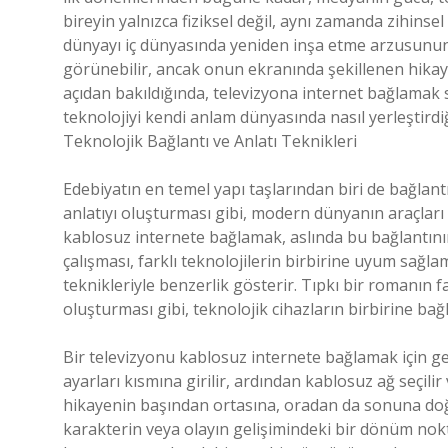
bireyin yalnızca fiziksel değil, aynı zamanda zihinse
dünyayı iç dünyasında yeniden inşa etme arzusunun 
görünebilir, ancak onun ekranında şekillenen hikaye
açıdan bakıldığında, televizyona internet bağlamak s
teknolojiyi kendi anlam dünyasında nasıl yerleştirdiği
Teknolojik Bağlantı ve Anlatı Teknikleri
Edebiyatın en temel yapı taşlarından biri de bağlantı
anlatıyı oluşturması gibi, modern dünyanın araçları 
kablosuz internete bağlamak, aslında bu bağlantının
çalışması, farklı teknolojilerin birbirine uyum sağla
teknikleriyle benzerlik gösterir. Tıpkı bir romanın fa
oluşturması gibi, teknolojik cihazların birbirine ba
Bir televizyonu kablosuz internete bağlamak için gene
ayarları kısmına girilir, ardından kablosuz ağ seçilir
hikayenin başından ortasına, oradan da sonuna doğru 
karakterin veya olayın gelişimindeki bir dönüm noktası