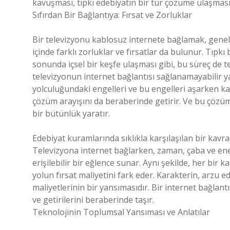
kavuşması, tıpkı edebiyatın bir tür çözüme ulaşmas
Sıfırdan Bir Bağlantıya: Fırsat ve Zorluklar
Bir televizyonu kablosuz internete bağlamak, genelli
içinde farklı zorluklar ve fırsatlar da bulunur. Tıpkı
sonunda içsel bir keşfe ulaşması gibi, bu süreç de te
televizyonun internet bağlantısı sağlanamayabilir ya
yolculuğundaki engelleri ve bu engelleri aşarken karş
çözüm arayışını da beraberinde getirir. Ve bu çözüm
bir bütünlük yaratır.
Edebiyat kuramlarında sıklıkla karşılaşılan bir kavra
Televizyona internet bağlarken, zaman, çaba ve enerj
erişilebilir bir eğlence sunar. Aynı şekilde, her bir 
yolun fırsat maliyetini fark eder. Karakterin, arzu ed
maliyetlerinin bir yansımasıdır. Bir internet bağlantıs
ve getirilerini beraberinde taşır.
Teknolojinin Toplumsal Yansıması ve Anlatılar