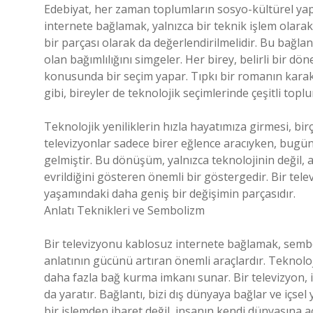
Edebiyat, her zaman toplumların sosyo-kültürel yap
internete bağlamak, yalnızca bir teknik işlem olara
bir parçası olarak da değerlendirilmelidir. Bu bağl
olan bağımlılığını simgeler. Her birey, belirli bir d
konusunda bir seçim yapar. Tıpkı bir romanın karak
gibi, bireyler de teknolojik seçimlerinde çeşitli topl
Teknolojik yeniliklerin hızla hayatımıza girmesi, bir
televizyonlar sadece birer eğlence aracıyken, bugün 
gelmiştir. Bu dönüşüm, yalnızca teknolojinin değil,
evrildiğini gösteren önemli bir göstergedir. Bir tel
yaşamındaki daha geniş bir değişimin parçasıdır.
Anlatı Teknikleri ve Sembolizm
Bir televizyonu kablosuz internete bağlamak, sembo
anlatının gücünü artıran önemli araçlardır. Teknoloj
daha fazla bağ kurma imkanı sunar. Bir televizyon, i
da yaratır. Bağlantı, bizi dış dünyaya bağlar ve içs
bir işlemden ibaret değil, insanın kendi dünyasına a