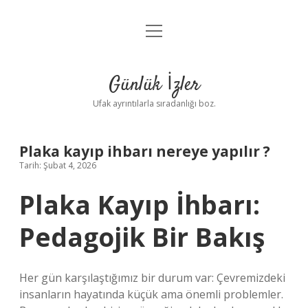
menüyü
Anasayfa
aç
Gizlilik Politikası
Günlük İzler
Yasal Uyarı
Ufak ayrıntılarla sıradanlığı boz.
Hakkımızda
Plaka kayıp ihbarı nereye yapılır ?
Tarih: Şubat 4, 2026
Plaka Kayıp İhbarı:
Pedagojik Bir Bakış
Her gün karşılaştığımız bir durum var: Çevremizdeki
insanların hayatında küçük ama önemli problemler.