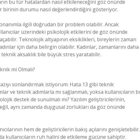
ların bu tür hatalardan nasıl etkileneceğini göz önünde
her birinin durumu nasıl değerlendirdiğini gösteriyor.
onanımla ilgili doğrudan bir problem olabilir. Ancak
llanıcılar üzerindeki psikolojik etkilerini de göz önünde
açabilir. Teknolojik altyapının eksiklikleri, bireylerin zaman
adınlar için daha belirgin olabilir. Kadınlar, zamanlarını daha
eknik aksaklık bile büyük stres yaratabilir.
nik mi Olmalı?
azıyı sonlandırmak istiyorum: Hata 13 gibi teknik
lar ve teknik adımlarla mı sağlanmalı, yoksa kullanıcıların b
lojik destek de sunulmalı mı? Yazılım geliştiricilerinin,
k değil, aynı zamanda duygusal zorlukları da göz önünde
larının hem de geliştiricilerin bakış açılarını genişletebilir.
a kullanıcıların ruh halini de etkileme gücüne sahiptir.