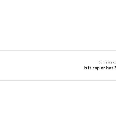
Sonraki Yaz
Is it cap or hat 