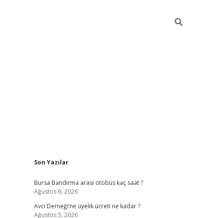
Sidebar
Son Yazılar
grand opera bet güncel gi
Bursa Bandırma arası otobüs kaç saat ?
Ağustos 6, 2026
Avcı Derneği’ne üyelik ücreti ne kadar ?
Ağustos 5, 2026