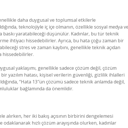
enellikle daha duygusal ve toplumsal etkilerle
şıldığında, teknolojiyle iç içe olmanın, özellikle sosyal medya v
a baskı yaratabileceği düşünülür. Kadınlar, bu tür teknik
me ihtiyacı hissedebilirler. Ayrıca, bu hata çoğu zaman bir
tabileceği stres ve zaman kaybını, genellikle teknik açıdan
 hissedebilirler.
 duygusal yaklaşımı, genellikle sadece çözüm değil, çözüm
 yazılım hatası, kişisel verilerin güvenliği, gizlilik ihlalleri
ıldığında, “Hata 13″ün çözümü sadece teknik anlamda değil,
mluluklar bağlamında da önemlidir.
e alırken, her iki bakış açısının birbirini dengelemesi
ye odaklanarak hızlı çözüm arayışında olurken, kadınlar