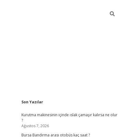
Sidebar
Son Yazılar
grand op
Kurutma makinesinin içinde ıslak çamaşır kalırsa ne olur
?
Ağustos 7, 2026
Bursa Bandırma arası otobüs kaç saat ?