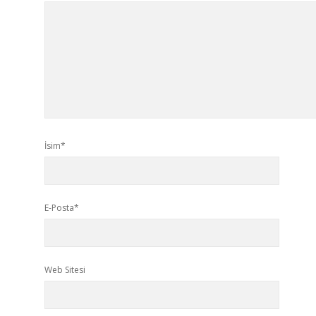
İsim*
E-Posta*
Web Sitesi