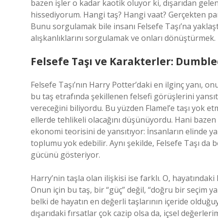
bazen işler o kadar kaotik oluyor ki, dışarıdan gele
hissediyorum. Hangi taş? Hangi vaat? Gerçekten par
Bunu sorgulamak bile insanı Felsefe Taşı’na yaklaştır
alışkanlıklarını sorgulamak ve onları dönüştürmek.
Felsefe Taşı ve Karakterler: Dumbl
Felsefe Taşı’nın Harry Potter’daki en ilginç yanı, o
bu taş etrafında şekillenen felsefi görüşlerini yan
vereceğini biliyordu. Bu yüzden Flamel’e taşı yok e
ellerde tehlikeli olacağını düşünüyordu. Hani baz
ekonomi teorisini de yansıtıyor: İnsanların elinde ya
toplumu yok edebilir. Aynı şekilde, Felsefe Taşı da
gücünü gösteriyor.
Harry’nin taşla olan ilişkisi ise farklı. O, hayatınd
Onun için bu taş, bir “güç” değil, “doğru bir seçim y
belki de hayatın en değerli taşlarının içeride oldu
dışarıdaki fırsatlar çok cazip olsa da, içsel değerl