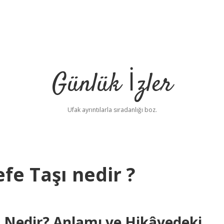
Günlük İzler
Ufak ayrıntılarla sıradanlığı boz.
fe Taşı nedir ?
ı Nedir? Anlamı ve Hikâyedeki