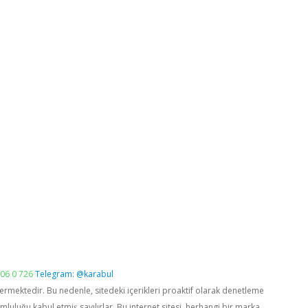
06 0 726
Telegram: @karabul
vermektedir. Bu nedenle, sitedeki içerikleri proaktif olarak denetleme
luğu kabul etmiş sayılırlar. Bu internet sitesi, herhangi bir marka,