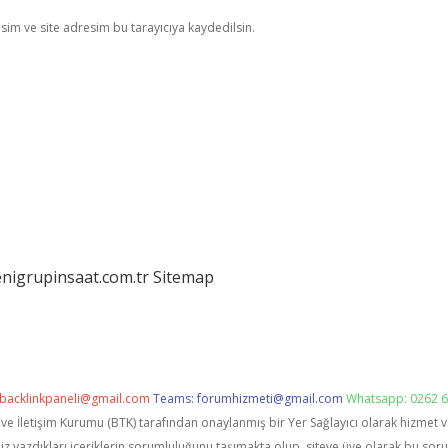
im ve site adresim bu tarayıcıya kaydedilsin.
enigrupinsaat.com.tr
Sitemap
backlinkpaneli@gmail.com
Teams:
forumhizmeti@gmail.com
Whatsapp: 0262 6
i ve İletişim Kurumu (BTK) tarafından onaylanmış bir Yer Sağlayıcı olarak hizmet 
zdıkları içeriklerin sorumluluğunu taşımakta olup, siteye üye olarak bu sorumlu