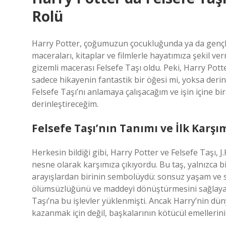
Rolü
Harry Potter, çoğumuzun çocukluğunda ya da gençliğ
maceraları, kitaplar ve filmlerle hayatımıza şekil ve
gizemli macerası Felsefe Taşı oldu. Peki, Harry Pott
sadece hikayenin fantastik bir öğesi mi, yoksa derin 
Felsefe Taşı’nı anlamaya çalışacağım ve işin içine 
derinleştireceğim.
Felsefe Taşı’nın Tanımı ve İlk Karşım
Herkesin bildiği gibi, Harry Potter ve Felsefe Taşı, J.K
nesne olarak karşımıza çıkıyordu. Bu taş, yalnızca b
arayışlardan birinin sembolüydü: sonsuz yaşam ve s
ölümsüzlüğünü ve maddeyi dönüştürmesini sağlayaca
Taşı’na bu işlevler yüklenmişti. Ancak Harry’nin dü
kazanmak için değil, başkalarının kötücül emellerini