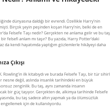
inde dünyasına daldığı bir evrendi. Özellikle Harry’nin
rmişti. Birçok şeyin peşinden koşan Harry’nin, belki de en
er’da Felsefe Taşı nedir? Gerçekten ne anlama gelir ve bu taş
bir felsefi anlam mı taşır? Bu yazıda, Harry Potter’daki
biraz da kendi hayatımda yaptığım gözlemlerle hikâyeyi daha
ıza Çıkışı
. Rowling’in ilk kitabıydı ve burada Felsefe Taşı, bir tür sihirl
ir nesne değil, aslında insanlık tarihindeki en büyük
onsuz zenginlik. Bu taş, aynı zamanda insanın
k bir güç taşıyor. Gerçekten de, alkimya tarihinde Felsefe
nyasında, bu taş sadece altın yapmak ya da ölümsüzlük
 engellemek için de kullanılıyordu.