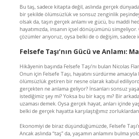
Bu taş, sadece kitapta değil, aslında gerçek dünyad
bir şekilde ölümsüzlük ve sonsuz zenginlik peşindeyi
olsak da, taşın gerçek anlamı ve gücü, bu maddi hed
hayatımızda, insanın içsel dönüşümünü simgeliyor. 
çözümler arıyoruz, oysa belki de o değişim, sadece i
Felsefe Taşı’nın Gücü ve Anlamı: 
Hikâyenin başında Felsefe Taşı’nı bulan Nicolas Fl
Onun için Felsefe Taşı, hayatını sürdürme amacıyla b
ölümsüzlük getiren bir nesne olarak kabul ediliy
gerçekten ne anlama geliyor? İnsanları sonsuz yaşa
istediğimiz şey mi? Yoksa bu bir kaçış mı? Bir arkad
uzaması demek. Oysa gerçek hayat, anları içinde yaşa
belki de gerçek hayatta karşılaştığımız zorluklard
Ekonomiyi de biraz düşündüğümüzde, Felsefe Taşı’na
Ancak aslında “taş” da, yaşamın anlamını bulma yolc