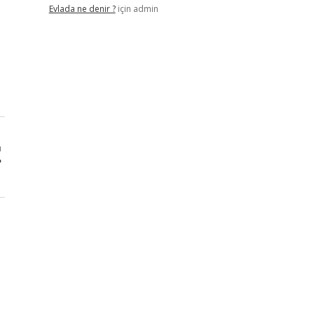
Evlada ne denir ?
için
admin
ı
?