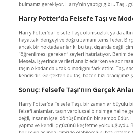
bulmamız gerekiyor. Harry’nin yaptığı gibi… Taşı, g
Harry Potter’da Felsefe Taşı ve Mo
Harry Potter’da Felsefe Taşı, ölümsüzlük ya da altın 
hayattaki dengeyi ve doğru zamanı temsil eder. Birço
ancak bir noktada anlar ki bu taş, dışarıda değil içim
“öğrenilmesi gereken” şeyleri hatırlatıyor. Benim d
Mesela, işyerinde verileri analiz ederken ve sonra
taşın o kadar da uzak olmadığını fark ettim. Taş, sa
kendisidir. Gerçekten bu taş, bazen bizi aradığımız 
Sonuç: Felsefe Taşı’nın Gerçek Anla
Harry Potter’da Felsefe Taşı, bir zamanlar büyülü bi
felsefi anlamlar, taşın varoluşsal bir simge haline g
değil, insanın içsel dönüşümünün bir sembolüdür. H
yapma ve kendi iç gücünü keşfetme yolculuğuydu. B
her şeyin aslında içimizde olabileceğini hatırlatıyor