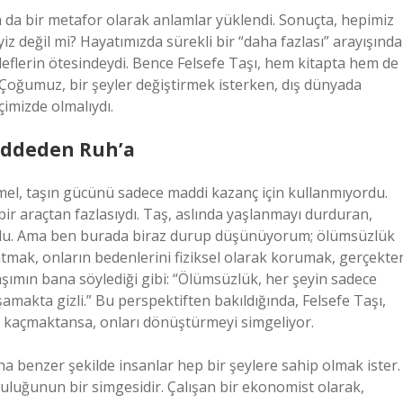
a da bir metafor olarak anlamlar yüklendi. Sonuçta, hepimiz
z değil mi? Hayatımızda sürekli bir “daha fazlası” arayışında
eflerin ötesindeydi. Bence Felsefe Taşı, hem kitapta hem de
Çoğumuz, bir şeyler değiştirmek isterken, dış dünyada
çimizde olmalıydı.
Maddeden Ruh’a
amel, taşın gücünü sadece maddi kazanç için kullanmıyordu.
ir araçtan fazlasıydı. Taş, aslında yaşlanmayı durduran,
ordu. Ama ben burada biraz durup düşünüyorum; ölümsüzlük
tmak, onların bedenlerini fiziksel olarak korumak, gerçekte
aşımın bana söylediği gibi: “Ölümsüzlük, her şeyin sadece
makta gizli.” Bu perspektiften bakıldığında, Felsefe Taşı,
an kaçmaktansa, onları dönüştürmeyi simgeliyor.
 benzer şekilde insanlar hep bir şeylere sahip olmak ister.
uluğunun bir simgesidir. Çalışan bir ekonomist olarak,