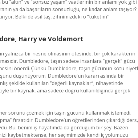
n bu “altın” ve “sonsuz yaşam” vaatlerinin bir anlamı yok gibi
anın ya da başarıların sonsuzluğu, ne kadar anlam taşıyor?
ıyor. Belki de asıl taş, zihnimizdeki o “tüketim”
edore, Harry ve Voldemort
nun yalnızca bir nesne olmasının ötesinde, bir çok karakterin
sıtmasıdır. Dumbledore, taşın sadece insanlara “gerçek” gücü
tmesini önerdi. Çünkü Dumbledore, taşın gücünün kötü niyetl
en şunu düşünüyorum; Dumbledore’un kararı aslında bir
nlış şekilde kullanılan “değerli kaynaklar”, nihayetinde
 böyle bir kaynak, ama sadece doğru kullanıldığında gerçek
aki her sorunu çözmek için taşın gücünü kullanmak istemedi.
apma” fırsatıdır. Dumbledore’un öğretilerinden çıkardığı ders,
ğuydu. Bu, benim iş hayatımda da gördüğüm bir şey. Bazen
erimizi kaybetmektense, her seçimimizde kendi iç yolumuzu