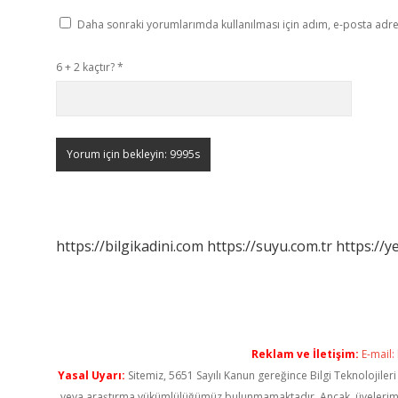
Daha sonraki yorumlarımda kullanılması için adım, e-posta adres
6 + 2 kaçtır?
*
https://bilgikadini.com
https://suyu.com.tr
https://y
Reklam ve İletişim:
E-mail:
Yasal Uyarı:
Sitemiz, 5651 Sayılı Kanun gereğince Bilgi Teknolojiler
veya araştırma yükümlülüğümüz bulunmamaktadır. Ancak, üyelerimiz ya