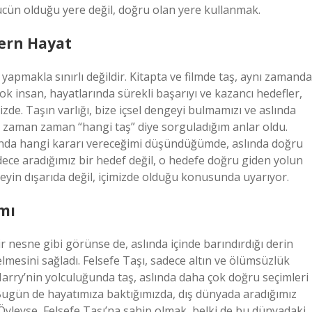
ücün olduğu yere değil, doğru olan yere kullanmak.
dern Hayat
yapmakla sınırlı değildir. Kitapta ve filmde taş, aynı zamanda
k insan, hayatlarında sürekli başarıyı ve kazancı hedefler,
izde. Taşın varlığı, bize içsel dengeyi bulmamızı ve aslında
e zaman zaman “hangi taş” diye sorguladığım anlar oldu.
sında hangi kararı vereceğimi düşündüğümde, aslında doğru
dece aradığımız bir hedef değil, o hedefe doğru giden yolun
şeyin dışarıda değil, içimizde olduğu konusunda uyarıyor.
mı
r nesne gibi görünse de, aslında içinde barındırdığı derin
elmesini sağladı. Felsefe Taşı, sadece altın ve ölümsüzlük
arry’nin yolculuğunda taş, aslında daha çok doğru seçimleri
ugün de hayatımıza baktığımızda, dış dünyada aradığımız
. Öyleyse, Felsefe Taşı’na sahip olmak, belki de bu dünyadaki