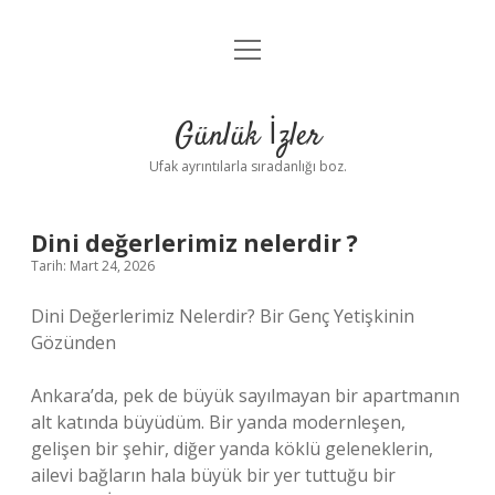
menüyü
Anasayfa
aç
Gizlilik Politikası
Günlük İzler
Yasal Uyarı
Ufak ayrıntılarla sıradanlığı boz.
Hakkımızda
Dini değerlerimiz nelerdir ?
Tarih: Mart 24, 2026
Dini Değerlerimiz Nelerdir? Bir Genç Yetişkinin
Gözünden
Ankara’da, pek de büyük sayılmayan bir apartmanın
alt katında büyüdüm. Bir yanda modernleşen,
gelişen bir şehir, diğer yanda köklü geleneklerin,
ailevi bağların hala büyük bir yer tuttuğu bir