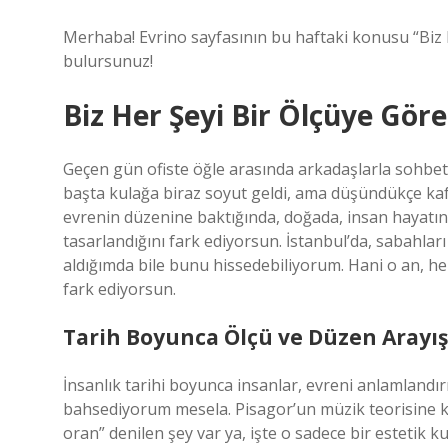
Merhaba! Evrino sayfasının bu haftaki konusu “Biz h
bulursunuz!
Biz Her Şeyi Bir Ölçüye Gö
Geçen gün ofiste öğle arasında arkadaşlarla sohbet ed
başta kulağa biraz soyut geldi, ama düşündükçe ka
evrenin düzenine baktığında, doğada, insan hayatın
tasarlandığını fark ediyorsun. İstanbul’da, sabahları
aldığımda bile bunu hissedebiliyorum. Hani o an, he
fark ediyorsun.
Tarih Boyunca Ölçü ve Düzen Arayış
İnsanlık tarihi boyunca insanlar, evreni anlamlandı
bahsediyorum mesela. Pisagor’un müzik teorisine kada
oran” denilen şey var ya, işte o sadece bir estetik ku