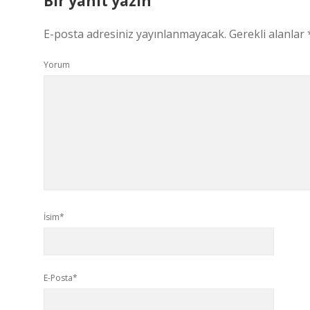
Bir yanıt yazın
E-posta adresiniz yayınlanmayacak.
Gerekli alanlar
Yorum
İsim*
E-Posta*