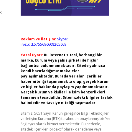
k
Reklam ve İletişim:
Skype:
live:.cid.575569c608265c69
Yasal Uyarı:
Bu internet sitesi, herhangi bir
marka, kurum veya şahıs şirketi ile hiçbir
bağlantısı bulunmamaktadır. Sitede yalnızca
kendi hazırladığımız makaleler
paylaşılmaktadır. Burada yer alan içerikler
haber niteliği taşımamakta olup, gerçek kurum
ve kişiler hakkında paylaşım yapılmamaktadır.
Gerçek kurum ve kişiler ile isim benzerlikleri
tamamen tesadüfidir. Sitemizdeki bilgiler taslak
halindedir ve tavsiye niteliği taşımazlar.
Sitemiz, 5651 Sayılı Kanun gereğince Bilgi Teknolojileri
ve İletişim Kurumu (BTK) tarafından onaylanmış bir Yer
Sağlayıcı olarak hizmet vermektedir. Bu nedenle,
sitedeki içerikleri proaktif olarak denetleme veya