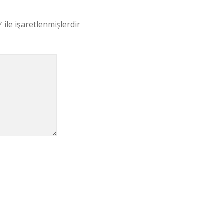
*
ile işaretlenmişlerdir