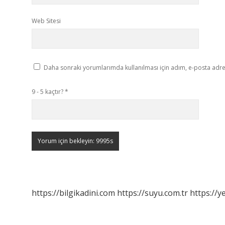
Web Sitesi
Daha sonraki yorumlarımda kullanılması için adım, e-posta adres
9 - 5 kaçtır?
*
https://bilgikadini.com
https://suyu.com.tr
https://y