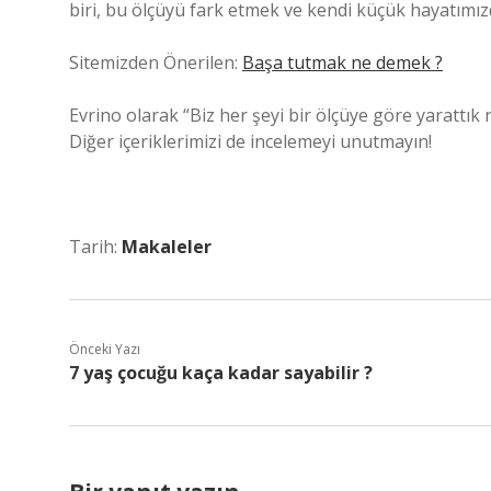
biri, bu ölçüyü fark etmek ve kendi küçük hayatım
Sitemizden Önerilen:
Başa tutmak ne demek ?
Evrino olarak “Biz her şeyi bir ölçüye göre yarattı
Diğer içeriklerimizi de incelemeyi unutmayın!
Tarih:
Makaleler
Önceki Yazı
7 yaş çocuğu kaça kadar sayabilir ?