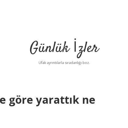
Günlük İzler
Ufak ayrıntılarla sıradanlığı boz.
ye göre yarattık ne