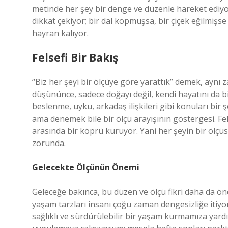
metinde her şey bir denge ve düzenle hareket ediyo
dikkat çekiyor; bir dal kopmuşsa, bir çiçek eğilmi
hayran kalıyor.
Felsefi Bir Bakış
“Biz her şeyi bir ölçüye göre yarattık” demek, aynı 
düşününce, sadece doğayı değil, kendi hayatını da b
beslenme, uyku, arkadaş ilişkileri gibi konuları b
ama denemek bile bir ölçü arayışının göstergesi. Fel
arasında bir köprü kuruyor. Yani her şeyin bir ölçü
zorunda.
Gelecekte Ölçünün Önemi
Geleceğe bakınca, bu düzen ve ölçü fikri daha da öne
yaşam tarzları insanı çoğu zaman dengesizliğe itiy
sağlıklı ve sürdürülebilir bir yaşam kurmamıza yard