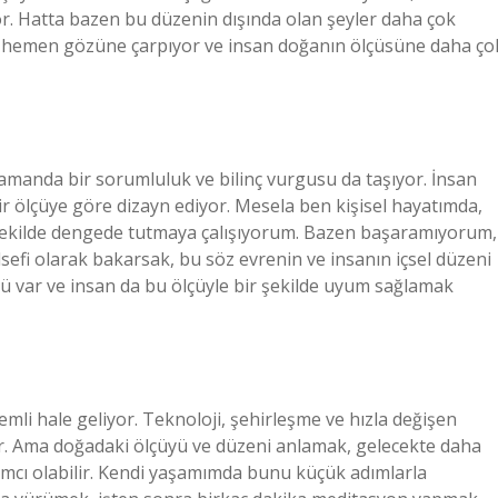
r. Hatta bazen bu düzenin dışında olan şeyler daha çok
şse hemen gözüne çarpıyor ve insan doğanın ölçüsüne daha ço
zamanda bir sorumluluk ve bilinç vurgusu da taşıyor. İnsan
ir ölçüye göre dizayn ediyor. Mesela ben kişisel hayatımda,
ir şekilde dengede tutmaya çalışıyorum. Bazen başaramıyorum,
sefi olarak bakarsak, bu söz evrenin ve insanın içsel düzeni
sü var ve insan da bu ölçüyle bir şekilde uyum sağlamak
mli hale geliyor. Teknoloji, şehirleşme ve hızla değişen
or. Ama doğadaki ölçüyü ve düzeni anlamak, gelecekte daha
ımcı olabilir. Kendi yaşamımda bunu küçük adımlarla