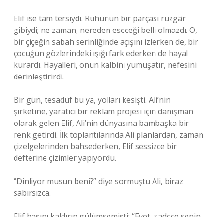
Elif ise tam tersiydi. Ruhunun bir parçası rüzgâr
gibiydi; ne zaman, nereden eseceği belli olmazdı. O,
bir çiçeğin sabah serinliğinde açışını izlerken de, bir
çocuğun gözlerindeki ışığı fark ederken de hayal
kurardı. Hayalleri, onun kalbini yumuşatır, nefesini
derinleştirirdi.
Bir gün, tesadüf bu ya, yolları kesişti. Ali’nin
şirketine, yaratıcı bir reklam projesi için danışman
olarak gelen Elif, Ali’nin dünyasına bambaşka bir
renk getirdi. İlk toplantılarında Ali planlardan, zaman
çizelgelerinden bahsederken, Elif sessizce bir
defterine çizimler yapıyordu.
“Dinliyor musun beni?” diye sormuştu Ali, biraz
sabırsızca.
Elif başını kaldırıp gülümsemişti: “Evet, sadece senin