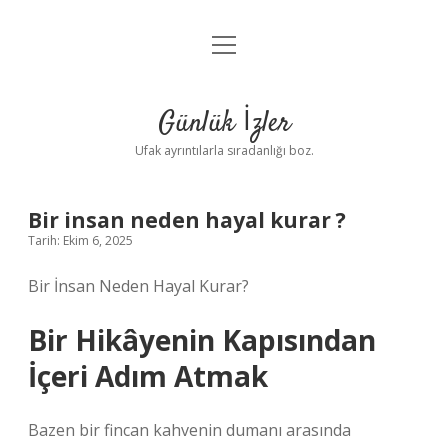
menüyü
Anasayfa
aç
Gizlilik Politikası
Günlük İzler
Yasal Uyarı
Ufak ayrıntılarla sıradanlığı boz.
Hakkımızda
Bir insan neden hayal kurar ?
Tarih: Ekim 6, 2025
Bir İnsan Neden Hayal Kurar?
Bir Hikâyenin Kapısından
İçeri Adım Atmak
Bazen bir fincan kahvenin dumanı arasında