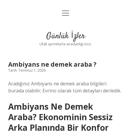
menüyü
Anasayfa
aç
Gizlilik Politikası
Günlük İzler
Yasal Uyarı
Ufak ayrıntılarla sıradanlığı boz.
Hakkımızda
Ambiyans ne demek araba ?
Tarih: Temmuz 1, 2026
Aradığınız Ambiyans ne demek araba bilgileri
burada olabilir; Evrino olarak tüm detayları derledik.
Ambiyans Ne Demek
Araba? Ekonominin Sessiz
Arka Planında Bir Konfor