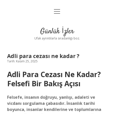
menüyü
Anasayfa
aç
Gizlilik Politikası
Günlük İzler
Yasal Uyarı
Ufak ayrıntılarla sıradanlığı boz.
Hakkımızda
Adli para cezası ne kadar ?
Tarih: Kasım 25, 2025
Adli Para Cezası Ne Kadar?
Felsefi Bir Bakış Açısı
Felsefe, insanın doğruyu, yanlışı, adaleti ve
vicdanı sorgulama çabasıdır. İnsanlık tarihi
boyunca, insanlar kendilerine ve toplumlarına