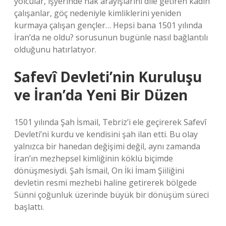
yolcular, işyerinde hak arayışlarını dile getiren kadın
çalışanlar, göç nedeniyle kimliklerini yeniden
kurmaya çalışan gençler… Hepsi bana 1501 yılında
İran’da ne oldu? sorusunun bugünle nasıl bağlantılı
olduğunu hatırlatıyor.
Safevî Devleti’nin Kuruluşu
ve İran’da Yeni Bir Düzen
1501 yılında Şah İsmail, Tebriz’i ele geçirerek Safevî
Devleti’ni kurdu ve kendisini şah ilan etti. Bu olay
yalnızca bir hanedan değişimi değil, aynı zamanda
İran’ın mezhepsel kimliğinin köklü biçimde
dönüşmesiydi. Şah İsmail, On İki İmam Şiiliğini
devletin resmi mezhebi haline getirerek bölgede
Sünni çoğunluk üzerinde büyük bir dönüşüm süreci
başlattı.