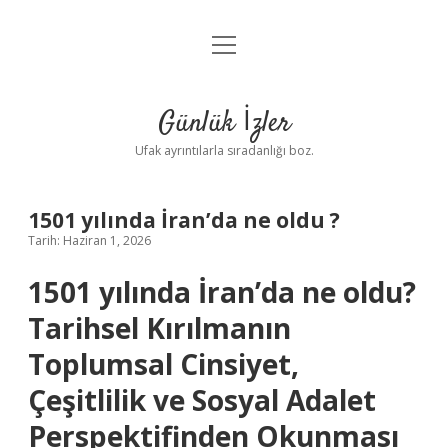
menüyü
Anasayfa
aç
Gizlilik Politikası
Günlük İzler
Yasal Uyarı
Ufak ayrıntılarla sıradanlığı boz.
Hakkımızda
1501 yılında İran’da ne oldu ?
Tarih: Haziran 1, 2026
1501 yılında İran’da ne oldu?
Tarihsel Kırılmanın
Toplumsal Cinsiyet,
Çeşitlilik ve Sosyal Adalet
Perspektifinden Okunması