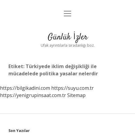
menüyü
Anasayfa
aç
Gizlilik Politikası
Günlük İzler
Yasal Uyarı
Ufak ayrıntılarla sıradanlığı boz.
Hakkımızda
Etiket:
Türkiyede iklim değişikliği ile
mücadelede politika yasalar nelerdir
https://bilgikadini.com
https://suyu.com.tr
https://yenigrupinsaat.com.tr
Sitemap
Sidebar
Son Yazılar