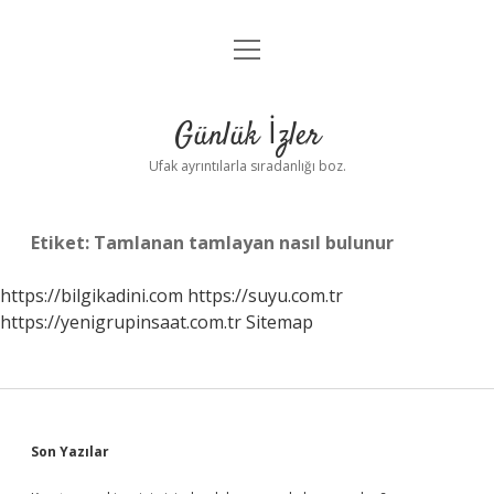
menüyü
Anasayfa
aç
Gizlilik Politikası
Günlük İzler
Yasal Uyarı
Ufak ayrıntılarla sıradanlığı boz.
Hakkımızda
Etiket:
Tamlanan tamlayan nasıl bulunur
https://bilgikadini.com
https://suyu.com.tr
https://yenigrupinsaat.com.tr
Sitemap
Sidebar
Son Yazılar