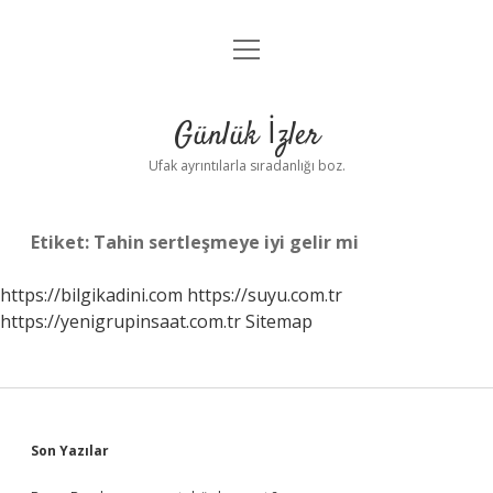
menüyü
Anasayfa
aç
Gizlilik Politikası
Günlük İzler
Yasal Uyarı
Ufak ayrıntılarla sıradanlığı boz.
Hakkımızda
Etiket:
Tahin sertleşmeye iyi gelir mi
https://bilgikadini.com
https://suyu.com.tr
https://yenigrupinsaat.com.tr
Sitemap
Sidebar
Son Yazılar