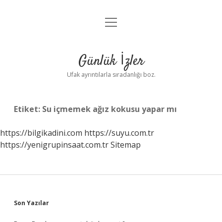
menüyü
Anasayfa
aç
Gizlilik Politikası
Günlük İzler
Yasal Uyarı
Ufak ayrıntılarla sıradanlığı boz.
Hakkımızda
Etiket:
Su içmemek ağız kokusu yapar mı
https://bilgikadini.com
https://suyu.com.tr
https://yenigrupinsaat.com.tr
Sitemap
Sidebar
Son Yazılar