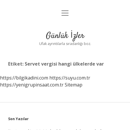
menüyü
Anasayfa
aç
Gizlilik Politikası
Günlük İzler
Yasal Uyarı
Ufak ayrıntılarla sıradanlığı boz.
Hakkımızda
Etiket:
Servet vergisi hangi ülkelerde var
https://bilgikadini.com
https://suyu.com.tr
https://yenigrupinsaat.com.tr
Sitemap
Sidebar
Son Yazılar