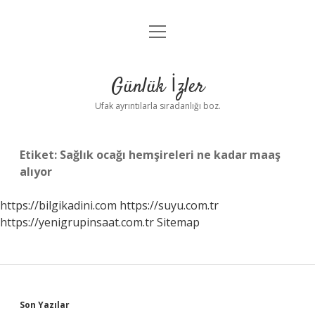
menüyü
Anasayfa
aç
Gizlilik Politikası
Günlük İzler
Yasal Uyarı
Ufak ayrıntılarla sıradanlığı boz.
Hakkımızda
Etiket:
Sağlık ocağı hemşireleri ne kadar maaş
alıyor
https://bilgikadini.com
https://suyu.com.tr
https://yenigrupinsaat.com.tr
Sitemap
Sidebar
Son Yazılar