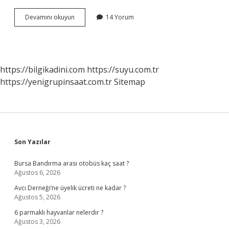
Kadınlık
Devamını okuyun
14 Yorum
hormonu
nasıl
artar
?
https://bilgikadini.com
https://suyu.com.tr
https://yenigrupinsaat.com.tr
Sitemap
Sidebar
Son Yazılar
Bursa Bandırma arası otobüs kaç saat ?
Ağustos 6, 2026
Avcı Derneği’ne üyelik ücreti ne kadar ?
Ağustos 5, 2026
6 parmaklı hayvanlar nelerdir ?
Ağustos 3, 2026