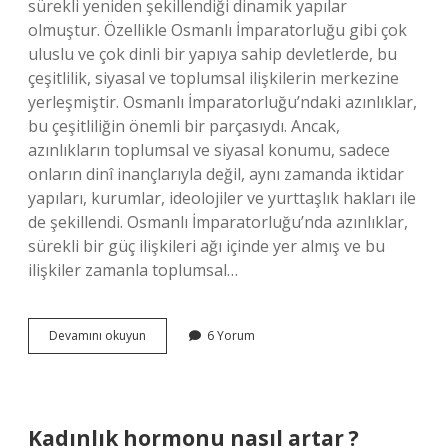
sürekli yeniden şekillendiği dinamik yapılar
olmuştur. Özellikle Osmanlı İmparatorluğu gibi çok
uluslu ve çok dinli bir yapıya sahip devletlerde, bu
çeşitlilik, siyasal ve toplumsal ilişkilerin merkezine
yerleşmiştir. Osmanlı İmparatorluğu’ndaki azınlıklar,
bu çeşitliliğin önemli bir parçasıydı. Ancak,
azınlıkların toplumsal ve siyasal konumu, sadece
onların dinî inançlarıyla değil, aynı zamanda iktidar
yapıları, kurumlar, ideolojiler ve yurttaşlık hakları ile
de şekillendi. Osmanlı İmparatorluğu’nda azınlıklar,
sürekli bir güç ilişkileri ağı içinde yer almış ve bu
ilişkiler zamanla toplumsal…
Osmanlıda
Devamını okuyun
6 Yorum
azınlıklar
kimlerdir
?
Kadınlık hormonu nasıl artar ?