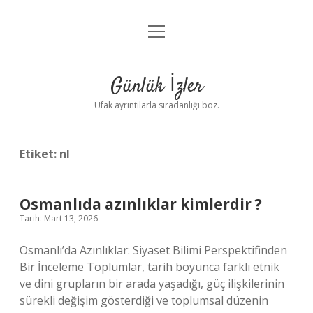
menüyü
Anasayfa
aç
Gizlilik Politikası
Günlük İzler
Yasal Uyarı
Ufak ayrıntılarla sıradanlığı boz.
Hakkımızda
Etiket:
nl
Osmanlıda azınlıklar kimlerdir ?
Tarih: Mart 13, 2026
Osmanlı’da Azınlıklar: Siyaset Bilimi Perspektifinden
Bir İnceleme Toplumlar, tarih boyunca farklı etnik
ve dini grupların bir arada yaşadığı, güç ilişkilerinin
sürekli değişim gösterdiği ve toplumsal düzenin