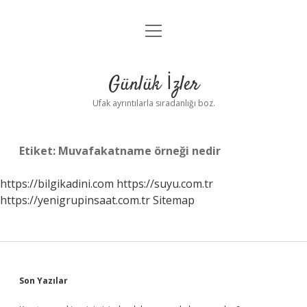
menüyü
Anasayfa
aç
Gizlilik Politikası
Günlük İzler
Yasal Uyarı
Ufak ayrıntılarla sıradanlığı boz.
Hakkımızda
Etiket:
Muvafakatname örneği nedir
https://bilgikadini.com
https://suyu.com.tr
https://yenigrupinsaat.com.tr
Sitemap
Sidebar
Son Yazılar