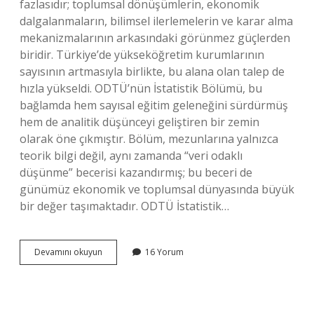
fazlasıdır; toplumsal dönüşümlerin, ekonomik
dalgalanmaların, bilimsel ilerlemelerin ve karar alma
mekanizmalarının arkasındaki görünmez güçlerden
biridir. Türkiye’de yükseköğretim kurumlarının
sayısının artmasıyla birlikte, bu alana olan talep de
hızla yükseldi. ODTÜ’nün İstatistik Bölümü, bu
bağlamda hem sayısal eğitim geleneğini sürdürmüş
hem de analitik düşünceyi geliştiren bir zemin
olarak öne çıkmıştır. Bölüm, mezunlarına yalnızca
teorik bilgi değil, aynı zamanda “veri odaklı
düşünme” becerisi kazandırmış; bu beceri de
günümüz ekonomik ve toplumsal dünyasında büyük
bir değer taşımaktadır. ODTÜ İstatistik…
Odtü
Devamını okuyun
16 Yorum
istatistik
mezunu
ne
iş