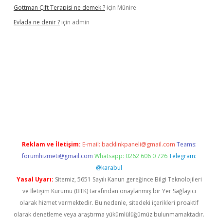
Gottman Çift Terapisi ne demek ?
için
Münire
Evlada ne denir ?
için
admin
riş
Reklam ve İletişim:
E-mail:
backlinkpaneli@gmail.com
Teams:
forumhizmeti@gmail.com
Whatsapp: 0262 606 0 726
Telegram:
@karabul
Yasal Uyarı:
Sitemiz, 5651 Sayılı Kanun gereğince Bilgi Teknolojileri
ve İletişim Kurumu (BTK) tarafından onaylanmış bir Yer Sağlayıcı
olarak hizmet vermektedir. Bu nedenle, sitedeki içerikleri proaktif
olarak denetleme veya araştırma yükümlülüğümüz bulunmamaktadır.