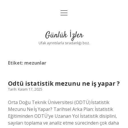
menüyü
Anasayfa
aç
Gizlilik Politikası
Günlük İzler
Yasal Uyarı
Ufak ayrıntılarla sıradanlığı boz.
Hakkımızda
Etiket:
mezunlar
Odtü istatistik mezunu ne iş yapar ?
Tarih: Kasım 17, 2025
Orta Doğu Teknik Üniversitesi (ODTÜ) İstatistik
Mezunu Ne İş Yapar? Tarihsel Arka Plan: İstatistik
Eğitiminden ODTÜ’ye Uzanan Yol İstatistik disiplini,
sayıları toplama ve analiz etme sürecinden çok daha