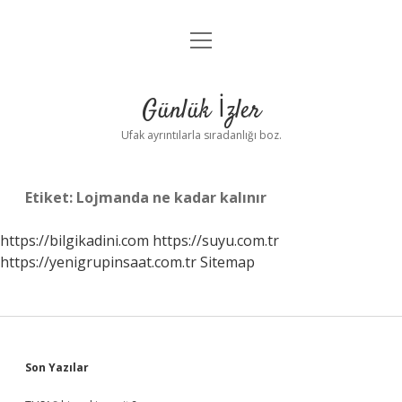
menüyü
Anasayfa
aç
Gizlilik Politikası
Günlük İzler
Yasal Uyarı
Ufak ayrıntılarla sıradanlığı boz.
Hakkımızda
Etiket:
Lojmanda ne kadar kalınır
https://bilgikadini.com
https://suyu.com.tr
https://yenigrupinsaat.com.tr
Sitemap
Sidebar
Son Yazılar