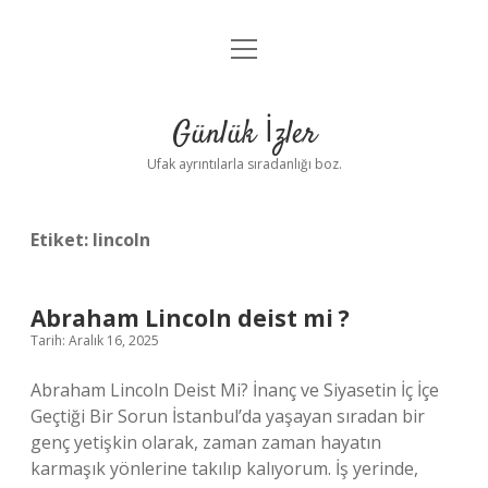
menüyü
Anasayfa
aç
Gizlilik Politikası
Günlük İzler
Yasal Uyarı
Ufak ayrıntılarla sıradanlığı boz.
Hakkımızda
Etiket:
lincoln
Abraham Lincoln deist mi ?
Tarih: Aralık 16, 2025
Abraham Lincoln Deist Mi? İnanç ve Siyasetin İç İçe
Geçtiği Bir Sorun İstanbul’da yaşayan sıradan bir
genç yetişkin olarak, zaman zaman hayatın
karmaşık yönlerine takılıp kalıyorum. İş yerinde,