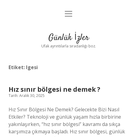
menüyü
Anasayfa
aç
Gizlilik Politikası
Günlük İzler
Yasal Uyarı
Ufak ayrıntılarla sıradanlığı boz.
Hakkımızda
Etiket:
lgesi
Hız sınır bölgesi ne demek ?
Tarih: Aralık 30, 2025
Hız Sınır Bölgesi Ne Demek? Gelecekte Bizi Nasıl
Etkiler? Teknoloji ve günlük yaşam hızla birbirine
yakınlaşırken, “hız sınır bölgesi” kavramı da sıkça
karşımıza çıkmaya başladı. Hız sınır bölgesi, günlük