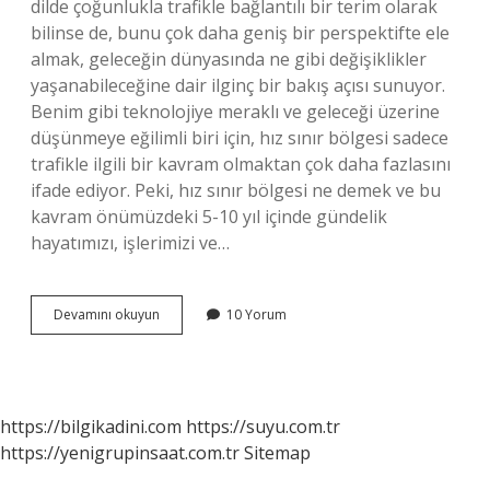
dilde çoğunlukla trafikle bağlantılı bir terim olarak
bilinse de, bunu çok daha geniş bir perspektifte ele
almak, geleceğin dünyasında ne gibi değişiklikler
yaşanabileceğine dair ilginç bir bakış açısı sunuyor.
Benim gibi teknolojiye meraklı ve geleceği üzerine
düşünmeye eğilimli biri için, hız sınır bölgesi sadece
trafikle ilgili bir kavram olmaktan çok daha fazlasını
ifade ediyor. Peki, hız sınır bölgesi ne demek ve bu
kavram önümüzdeki 5-10 yıl içinde gündelik
hayatımızı, işlerimizi ve…
Hız
Devamını okuyun
10 Yorum
sınır
bölgesi
ne
demek
?
https://bilgikadini.com
https://suyu.com.tr
https://yenigrupinsaat.com.tr
Sitemap