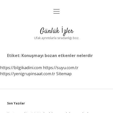
menüyü
Anasayfa
aç
Gizlilik Politikası
Günlük İzler
Yasal Uyarı
Ufak ayrıntılarla sıradanlığı boz.
Hakkımızda
Etiket:
Konuşmayı bozan etkenler nelerdir
https://bilgikadini.com
https://suyu.com.tr
https://yenigrupinsaat.com.tr
Sitemap
Sidebar
Son Yazılar