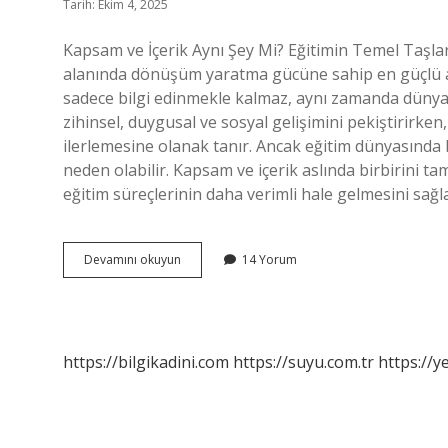
Tarih: Ekim 4, 2025
Kapsam ve İçerik Aynı Şey Mi? Eğitimin Temel Taşla
alanında dönüşüm yaratma gücüne sahip en güçlü ar
sadece bilgi edinmekle kalmaz, aynı zamanda dünyay
zihinsel, duygusal ve sosyal gelişimini pekiştirirken,
ilerlemesine olanak tanır. Ancak eğitim dünyasında ba
neden olabilir. Kapsam ve içerik aslında birbirini t
eğitim süreçlerinin daha verimli hale gelmesini sağl
Kapsam
Devamını okuyun
14 Yorum
ve
içerik
aynı
şey
mi
https://bilgikadini.com
https://suyu.com.tr
https://y
?