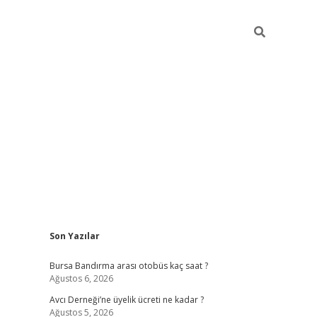
Sidebar
Son Yazılar
grand opera bet güncel giriş
Bursa Bandırma arası otobüs kaç saat ?
Ağustos 6, 2026
Avcı Derneği’ne üyelik ücreti ne kadar ?
Ağustos 5, 2026