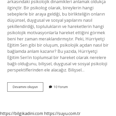
arkasındaki psikolojik dinamikleri anlamak oldukça
ilginçtir. Bir psikolog olarak, bireylerin hangi
sebeplerle bir araya geldiği, bu birlikteliğin onların
düşünsel, duygusal ve sosyal yapılarını nasıl
şekillendirdiği, toplulukların ve hareketlerin hangi
psikolojik motivasyonlarla hareket ettiğini görmek
beni her zaman meraklandırmıştır. Peki, Hürriyetçi
Eğitim Sen gibi bir oluşum, psikolojik açıdan nasıl bir
bağlamda anlam kazanır? Bu yazıda, Hürriyetçi
Eğitim Sen’in toplumsal bir hareket olarak nerelere
bağlı olduğunu, bilişsel, duygusal ve sosyal psikoloji
perspektiflerinden ele alacağız. Bilişsel…
Hürriyetçi
Devamını okuyun
10 Yorum
Eğitim
Sen
nereye
bağlı
?
https://bilgikadini.com
https://suyu.com.tr