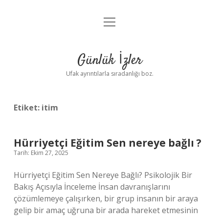
menüyü
Anasayfa
aç
Gizlilik Politikası
Günlük İzler
Yasal Uyarı
Ufak ayrıntılarla sıradanlığı boz.
Hakkımızda
Etiket:
itim
Hürriyetçi Eğitim Sen nereye bağlı ?
Tarih: Ekim 27, 2025
Hürriyetçi Eğitim Sen Nereye Bağlı? Psikolojik Bir
Bakış Açısıyla İnceleme İnsan davranışlarını
çözümlemeye çalışırken, bir grup insanın bir araya
gelip bir amaç uğruna bir arada hareket etmesinin