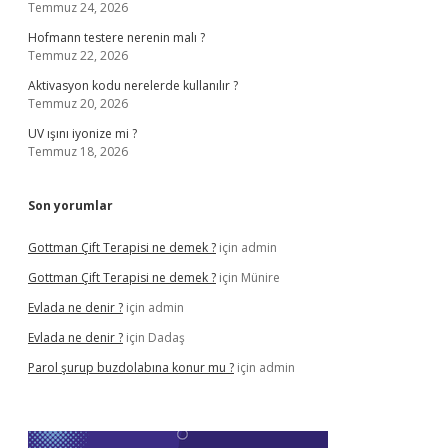
Temmuz 24, 2026
Hofmann testere nerenin malı ?
Temmuz 22, 2026
Aktivasyon kodu nerelerde kullanılır ?
Temmuz 20, 2026
UV ışını iyonize mi ?
Temmuz 18, 2026
Son yorumlar
Gottman Çift Terapisi ne demek ?
için
admin
Gottman Çift Terapisi ne demek ?
için
Münire
Evlada ne denir ?
için
admin
Evlada ne denir ?
için
Dadaş
Parol şurup buzdolabına konur mu ?
için
admin