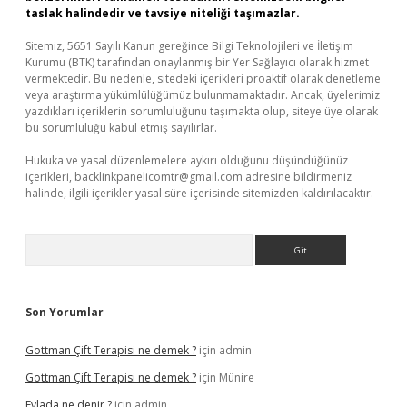
taslak halindedir ve tavsiye niteliği taşımazlar.
Sitemiz, 5651 Sayılı Kanun gereğince Bilgi Teknolojileri ve İletişim
Kurumu (BTK) tarafından onaylanmış bir Yer Sağlayıcı olarak hizmet
vermektedir. Bu nedenle, sitedeki içerikleri proaktif olarak denetleme
veya araştırma yükümlülüğümüz bulunmamaktadır. Ancak, üyelerimiz
yazdıkları içeriklerin sorumluluğunu taşımakta olup, siteye üye olarak
bu sorumluluğu kabul etmiş sayılırlar.
Hukuka ve yasal düzenlemelere aykırı olduğunu düşündüğünüz
içerikleri,
backlinkpanelicomtr@gmail.com
adresine bildirmeniz
halinde, ilgili içerikler yasal süre içerisinde sitemizden kaldırılacaktır.
Arama
Son Yorumlar
Gottman Çift Terapisi ne demek ?
için
admin
Gottman Çift Terapisi ne demek ?
için
Münire
Evlada ne denir ?
için
admin