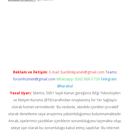
riş
Reklam ve İletişim:
E-mail:
backlinkpaneli@gmail.com
Teams:
forumhizmeti@gmail.com
Whatsapp: 0262 606 0 726
Telegram:
@karabul
Yasal Uyarı:
Sitemiz, 5651 Sayılı Kanun gereğince Bilgi Teknolojileri
ve İletişim Kurumu (BTK) tarafından onaylanmış bir Yer Sağlayıcı
olarak hizmet vermektedir. Bu nedenle, sitedeki içerikleri proaktif
olarak denetleme veya araştırma yükümlülüğümüz bulunmamaktadır.
Ancak, üyelerimiz yazdıkları içeriklerin sorumluluğunu taşımakta olup,
siteye üye olarak bu sorumluluğu kabul etmiş sayılırlar. Bu internet