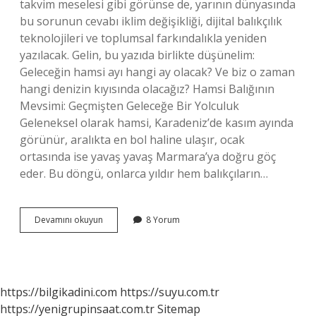
takvim meselesi gibi görünse de, yarının dünyasında
bu sorunun cevabı iklim değişikliği, dijital balıkçılık
teknolojileri ve toplumsal farkındalıkla yeniden
yazılacak. Gelin, bu yazıda birlikte düşünelim:
Geleceğin hamsi ayı hangi ay olacak? Ve biz o zaman
hangi denizin kıyısında olacağız? Hamsi Balığının
Mevsimi: Geçmişten Geleceğe Bir Yolculuk
Geleneksel olarak hamsi, Karadeniz’de kasım ayında
görünür, aralıkta en bol haline ulaşır, ocak
ortasında ise yavaş yavaş Marmara’ya doğru göç
eder. Bu döngü, onlarca yıldır hem balıkçıların…
Hamsi
Devamını okuyun
8 Yorum
Balığı
Hangi
Ayda
Çıkar
?
https://bilgikadini.com
https://suyu.com.tr
https://yenigrupinsaat.com.tr
Sitemap