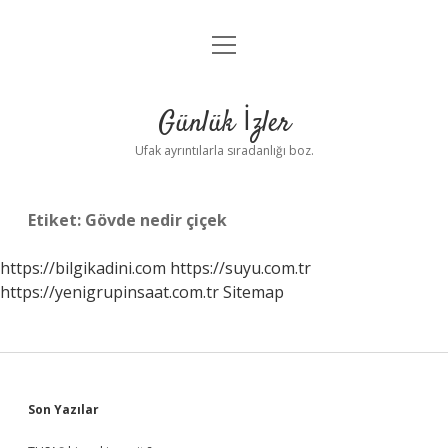
menüyü
Anasayfa
aç
Gizlilik Politikası
Günlük İzler
Yasal Uyarı
Ufak ayrıntılarla sıradanlığı boz.
Hakkımızda
Etiket:
Gövde nedir çiçek
https://bilgikadini.com
https://suyu.com.tr
https://yenigrupinsaat.com.tr
Sitemap
Sidebar
Son Yazılar