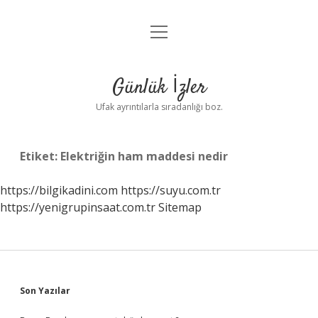
menüyü
Anasayfa
aç
Gizlilik Politikası
Günlük İzler
Yasal Uyarı
Ufak ayrıntılarla sıradanlığı boz.
Hakkımızda
Etiket:
Elektriğin ham maddesi nedir
https://bilgikadini.com
https://suyu.com.tr
https://yenigrupinsaat.com.tr
Sitemap
Sidebar
Son Yazılar