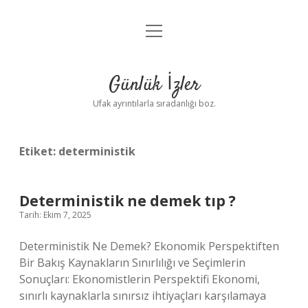
menüyü
Anasayfa
aç
Gizlilik Politikası
Günlük İzler
Yasal Uyarı
Ufak ayrıntılarla sıradanlığı boz.
Hakkımızda
Etiket:
deterministik
Deterministik ne demek tıp ?
Tarih: Ekim 7, 2025
Deterministik Ne Demek? Ekonomik Perspektiften
Bir Bakış Kaynakların Sınırlılığı ve Seçimlerin
Sonuçları: Ekonomistlerin Perspektifi Ekonomi,
sınırlı kaynaklarla sınırsız ihtiyaçları karşılamaya