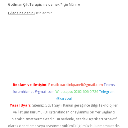
Gottman Çift Terapisi ne demek ?
için
Münire
Evlada ne denir ?
için
admin
riş
Reklam ve İletişim:
E-mail:
backlinkpaneli@gmail.com
Teams:
forumhizmeti@gmail.com
Whatsapp: 0262 606 0 726
Telegram:
@karabul
Yasal Uyarı:
Sitemiz, 5651 Sayılı Kanun gereğince Bilgi Teknolojileri
ve İletişim Kurumu (BTK) tarafından onaylanmış bir Yer Sağlayıcı
olarak hizmet vermektedir. Bu nedenle, sitedeki içerikleri proaktif
olarak denetleme veya araştırma yükümlülüğümüz bulunmamaktadır.