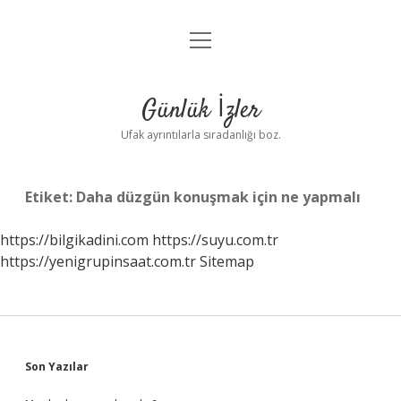
menüyü
Anasayfa
aç
Gizlilik Politikası
Günlük İzler
Yasal Uyarı
Ufak ayrıntılarla sıradanlığı boz.
Hakkımızda
Etiket:
Daha düzgün konuşmak için ne yapmalı
https://bilgikadini.com
https://suyu.com.tr
https://yenigrupinsaat.com.tr
Sitemap
Sidebar
Son Yazılar