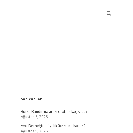
Sidebar
Son Yazılar
grand opera bet güncel giriş
Bursa Bandırma arası otobüs kaç saat ?
Ağustos 6, 2026
Avcı Derneği’ne üyelik ücreti ne kadar ?
Ağustos 5, 2026