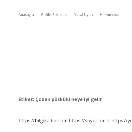
Anasayfa
Gizlilik Politikası
Yasal Uyarı
Hakkımızda
Etiket:
Çoban püskülü neye iyi gelir
https://bilgikadini.com
https://suyu.com.tr
https://y