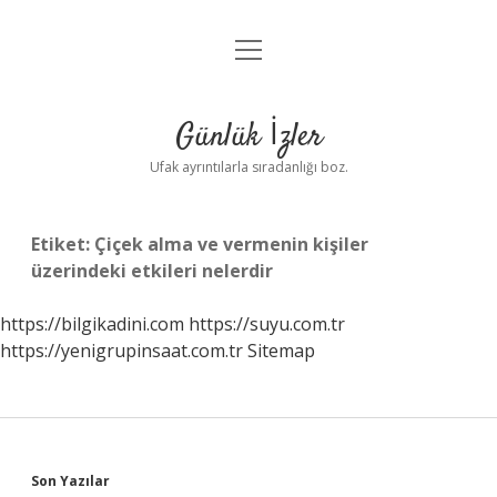
menüyü
Anasayfa
aç
Gizlilik Politikası
Günlük İzler
Yasal Uyarı
Ufak ayrıntılarla sıradanlığı boz.
Hakkımızda
Etiket:
Çiçek alma ve vermenin kişiler
üzerindeki etkileri nelerdir
https://bilgikadini.com
https://suyu.com.tr
https://yenigrupinsaat.com.tr
Sitemap
Sidebar
Son Yazılar