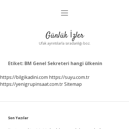
menüyü
Anasayfa
aç
Gizlilik Politikası
Günlük İzler
Yasal Uyarı
Ufak ayrıntılarla sıradanlığı boz.
Hakkımızda
Etiket:
BM Genel Sekreteri hangi ülkenin
https://bilgikadini.com
https://suyu.com.tr
https://yenigrupinsaat.com.tr
Sitemap
Sidebar
Son Yazılar