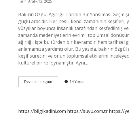
Tarih: Aralık 13, 2025
Bakırın Özgül Ağırlığı: Tarihin Bir Yansıması Geç
güçlü aracıdır. Her nesil, kendi zamanının keşifleri, ye
yüzyıllar boyunca insanlık tarafından keşfedilmiş ve g
zamanda medeniyetlerin evrimi, toplumsal dönüşümler
ağırlığı, işte bu türden bir kavramdır; hem tarihsel
anlamamıza yardımcı olur. Bu yazıda, bakırın özgül ağ
keşif sürecini ve onun toplumsal etkilerini inceley
kültürel bir rol oynamıştır. Aynı…
Bakırın
Devamını okuyun
14 Yorum
özgül
ağırlığı
nedir
?
https://bilgikadini.com
https://suyu.com.tr
https://y