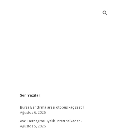
Sidebar
Son Yazılar
grand opera bet güncel giriş
Bursa Bandırma arası otobüs kaç saat ?
Ağustos 6, 2026
Avcı Derneği’ne üyelik ücreti ne kadar ?
Ağustos 5, 2026