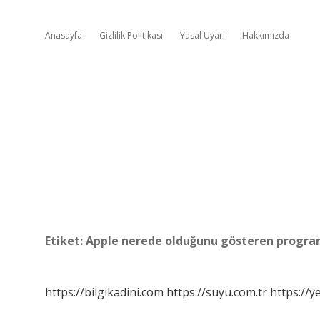
Anasayfa
Gizlilik Politikası
Yasal Uyarı
Hakkımızda
Etiket:
Apple nerede olduğunu gösteren progr
https://bilgikadini.com
https://suyu.com.tr
https://y