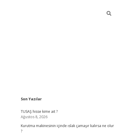
Sidebar
Son Yazılar
grand opera bet güncel giriş
TUSAŞ hisse kime ait ?
Ağustos 8, 2026
Kurutma makinesinin içinde ıslak çamaşır kalırsa ne olur
?