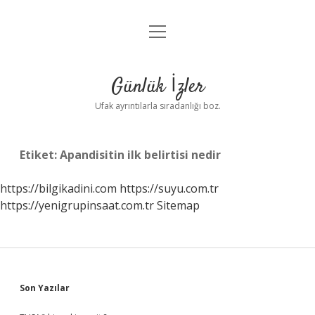
menüyü
Anasayfa
aç
Gizlilik Politikası
Günlük İzler
Yasal Uyarı
Ufak ayrıntılarla sıradanlığı boz.
Hakkımızda
Etiket:
Apandisitin ilk belirtisi nedir
https://bilgikadini.com
https://suyu.com.tr
https://yenigrupinsaat.com.tr
Sitemap
Sidebar
Son Yazılar