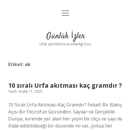
menüyü
Anasayfa
aç
Gizlilik Politikası
Günlük İzler
Yasal Uyarı
Ufak ayrıntılarla sıradanlığı boz.
Hakkımızda
Etiket:
ak
10 sıralı Urfa akıtması kaç gramdır ?
Tarih: Aralık 11, 2025
10 Sıralı Urfa Akıtması Kaç Gramdır? Felsefi Bir Bakış
Açısı Bir Filozofun Gözünden: Sayılar ve Gerçeklik
Dünya, evrende yer alan her şeyin bir ölçü ve sayı ile
ifade edilebileceği bir düzende mi var, yoksa her