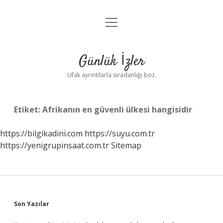
menüyü
Anasayfa
aç
Gizlilik Politikası
Günlük İzler
Yasal Uyarı
Ufak ayrıntılarla sıradanlığı boz.
Hakkımızda
Etiket:
Afrikanın en güvenli ülkesi hangisidir
https://bilgikadini.com
https://suyu.com.tr
https://yenigrupinsaat.com.tr
Sitemap
Sidebar
Son Yazılar