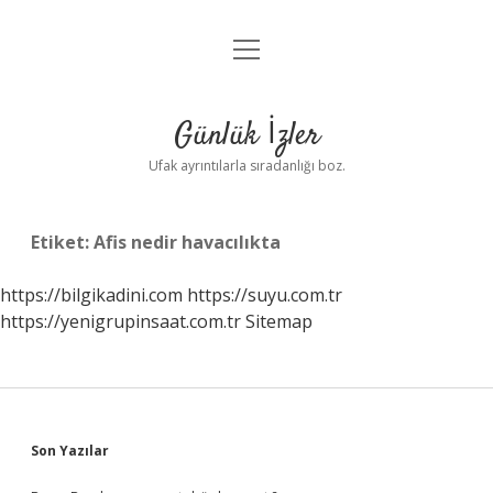
menüyü
Anasayfa
aç
Gizlilik Politikası
Günlük İzler
Yasal Uyarı
Ufak ayrıntılarla sıradanlığı boz.
Hakkımızda
Etiket:
Afis nedir havacılıkta
https://bilgikadini.com
https://suyu.com.tr
https://yenigrupinsaat.com.tr
Sitemap
Sidebar
Son Yazılar