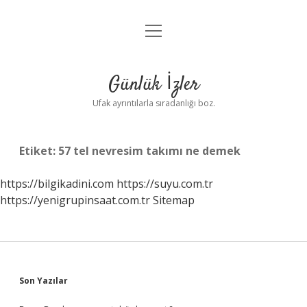
menüyü
Anasayfa
aç
Gizlilik Politikası
Günlük İzler
Yasal Uyarı
Ufak ayrıntılarla sıradanlığı boz.
Hakkımızda
Etiket:
57 tel nevresim takımı ne demek
https://bilgikadini.com
https://suyu.com.tr
https://yenigrupinsaat.com.tr
Sitemap
Sidebar
Son Yazılar