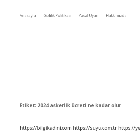
Anasayfa
Gizlilik Politikası
Yasal Uyarı
Hakkımızda
Etiket:
2024 askerlik ücreti ne kadar olur
https://bilgikadini.com
https://suyu.com.tr
https://y