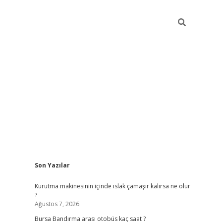
Sidebar
Son Yazılar
grand opera bet güncel giriş
Kurutma makinesinin içinde ıslak çamaşır kalırsa ne olur
?
Ağustos 7, 2026
Bursa Bandırma arası otobüs kaç saat ?