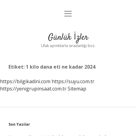
menüyü
Anasayfa
aç
Gizlilik Politikası
Günlük İzler
Yasal Uyarı
Ufak ayrıntılarla sıradanlığı boz.
Hakkımızda
Etiket:
1 kilo dana eti ne kadar 2024
https://bilgikadini.com
https://suyu.com.tr
https://yenigrupinsaat.com.tr
Sitemap
Sidebar
Son Yazılar