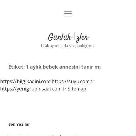
menüyü
Anasayfa
aç
Gizlilik Politikası
Günlük İzler
Yasal Uyarı
Ufak ayrıntılarla sıradanlığı boz.
Hakkımızda
Etiket:
1 aylık bebek annesini tanır mı
https://bilgikadini.com
https://suyu.com.tr
https://yenigrupinsaat.com.tr
Sitemap
Sidebar
Son Yazılar