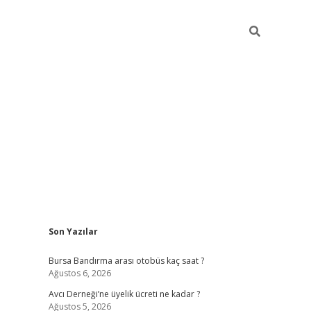
Sidebar
Son Yazılar
grand opera bet güncel giriş
Bursa Bandırma arası otobüs kaç saat ?
Ağustos 6, 2026
Avcı Derneği’ne üyelik ücreti ne kadar ?
Ağustos 5, 2026