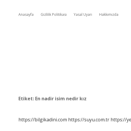
Anasayfa
Gizlilik Politikası
Yasal Uyarı
Hakkımızda
Etiket:
En nadir isim nedir kız
https://bilgikadini.com
https://suyu.com.tr
https://y